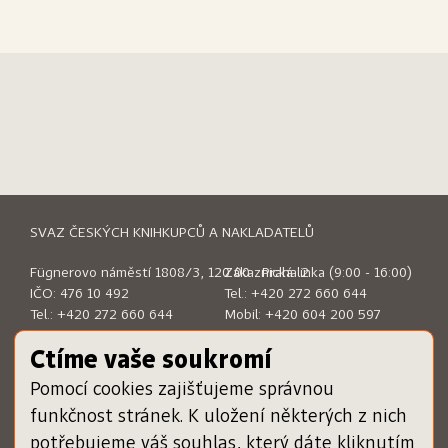
SVAZ ČESKÝCH KNIHKUPCŮ A NAKLADATELŮ
Fügnerovo náměstí 1808/3, 120 00 Praha 2
Zákaznická linka (9:00 - 16:00)
IČO: 476 10 492
Tel.:
+420 272 660 644
Tel.:
+420 272 660 644
Mobil:
+420 604 200 597
E-mail:
sckn@sckn.cz
E-mail:
info@dameknihu.cz
Ctíme vaše soukromí
Pomocí cookies zajišťujeme správnou
MENU
ODKAZY
funkčnost stránek. K uložení některých z nich
Chci darovat poukázku
www.sckn.cz
potřebujeme váš souhlas, který dáte kliknutím