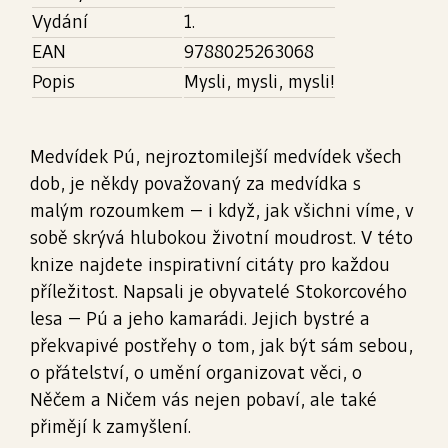
Vydání
1.
EAN
9788025263068
Popis
Mysli, mysli, mysli!
Medvídek Pú, nejroztomilejší medvídek všech
dob, je někdy považovaný za medvídka s
malým rozoumkem – i když, jak všichni víme, v
sobě skrývá hlubokou životní moudrost. V této
knize najdete inspirativní citáty pro každou
příležitost. Napsali je obyvatelé Stokorcového
lesa – Pú a jeho kamarádi. Jejich bystré a
překvapivé postřehy o tom, jak být sám sebou,
o přátelství, o umění organizovat věci, o
Něčem a Ničem vás nejen pobaví, ale také
přimějí k zamyšlení.