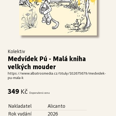
Kolektiv
Medvídek Pú - Malá kniha
velkých mouder
https://www.albatrosmedia.cz/tituly/102675679/medvidek-
pu-mala-k
349
Kč
Doporučená cena
Nakladatel
Alicanto
Rok vydání
2026