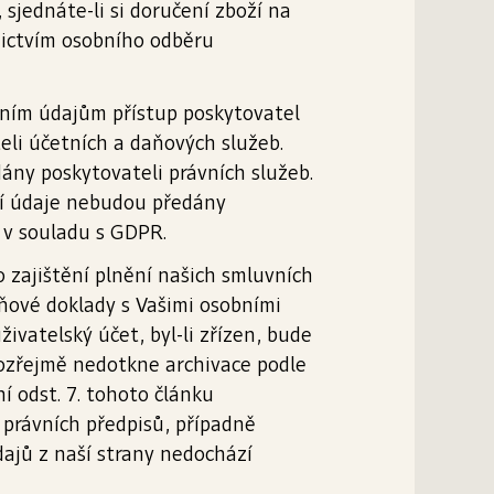
sjednáte-li si doručení zboží na
dnictvím osobního odběru
bním údajům přístup poskytovatel
li účetních a daňových služeb.
ány poskytovateli právních služeb.
ní údaje nebudou předány
 v souladu s GDPR.
 zajištění plnění našich smluvních
ňové doklady s Vašimi osobními
ivatelský účet, byl-li zřízen, bude
amozřejmě nedotkne archivace podle
 odst. 7. tohoto článku
 právních předpisů, případně
dajů z naší strany nedochází