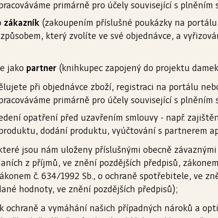
racováváme primárně pro účely související s plněním 
o
zákazník
(zakoupením příslušné poukázky na portálu 
 způsobem, který zvolíte ve své objednávce, a vyřizová
te jako
partner
(knihkupec zapojený do projektu damekn
ujete při objednávce zboží, registraci na portálu nebo 
racováváme primárně pro účely související s plněním 
dení opatření před uzavřením smlouvy - např. zajiště
roduktu, dodání produktu, vyúčtování s partnerem ap
 které jsou nám uloženy příslušnými obecně závaznými
aních z příjmů, ve znění pozdějších předpisů, zákonem 
zákonem č. 634/1992 Sb., o ochraně spotřebitele, ve z
idané hodnoty, ve znění pozdějších předpisů);
k ochraně a vymáhání našich případných nároků a opt