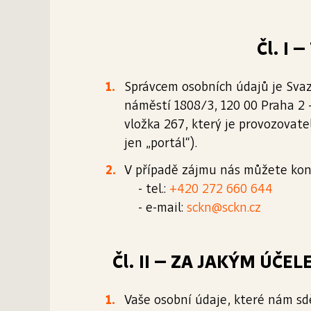
Čl. I
Správcem osobních údajů je Svaz
náměstí 1808/3, 120 00 Praha 2 
vložka 267, který je provozova
jen „portál“).
V případě zájmu nás můžete kont
- tel.:
+420 272 660 644
- e-mail:
sckn@sckn.cz
Čl. II – ZA JAKÝM ÚČ
Vaše osobní údaje, které nám sděl