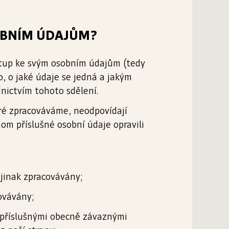
SOBNÍM ÚDAJŮM?
stup ke svým osobním údajům (tedy
, o jaké údaje se jedná a jakým
ictvím tohoto sdělení.
eré zpracováváme, neodpovídají
om příslušné osobní údaje opravili
 jinak zpracovávány;
ovávány;
 příslušnými obecně závaznými