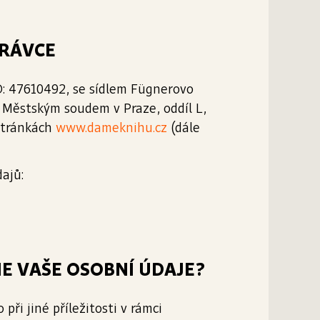
PRÁVCE
O: 47610492, se sídlem Fügnerovo
 Městským soudem v Praze, oddíl L,
stránkách
www.dameknihu.cz
(dále
ajů:
ME VAŠE OSOBNÍ ÚDAJE?
při jiné příležitosti v rámci