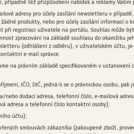
ní, případně též přizpůsobení nabídek a reklamy Vašim
ilové adresy pro účely zasílání newsletteru v případě
žádné produkty, nebo pro účely zasílání informací o k
lit při registraci uživatele na portálu. Souhlas může b
nost zpracování na základě souhlasu do okamžiku jeho
letteru (odhlášení z odběru), v uživatelském účtu, je-l
ontaktní e-mail správce.
me na právním základě specifikovaném v ustanovení ods
příjmení, IČO, DIČ, jedná-li se o právnickou osobu, pak
 a/nebo dodací adresa, telefonní číslo, e-mailová adre
á adresa a telefonní číslo kontaktní osoby);
ního účtu);
vřených smlouvách zákazníka (zakoupené zboží, proved