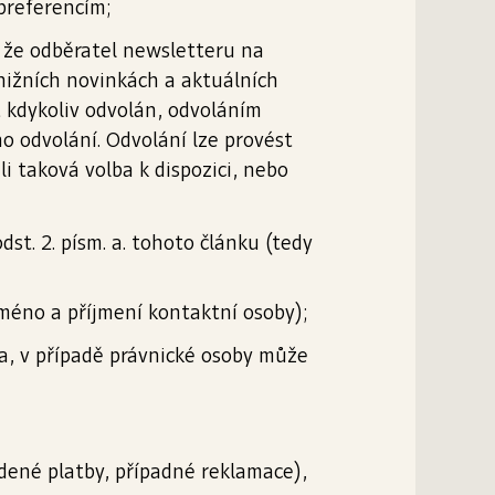
 preferencím;
, že odběratel newsletteru na
nižních novinkách a aktuálních
ýt kdykoliv odvolán, odvoláním
 odvolání. Odvolání lze provést
i taková volba k dispozici, nebo
t. 2. písm. a. tohoto článku (tedy
 jméno a příjmení kontaktní osoby);
sa, v případě právnické osoby může
ené platby, případné reklamace),