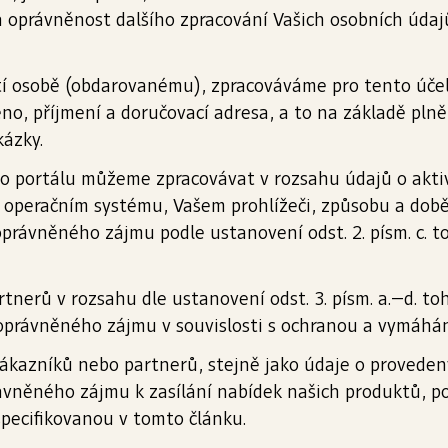
a oprávněnost dalšího zpracování Vašich osobních úda
tí osobě (obdarovanému), zpracováváme pro tento účel 
no, příjmení a doručovací adresa, a to na základě plněn
ázky.
 portálu můžeme zpracovávat v rozsahu údajů o aktiv
, operačním systému, Vašem prohlížeči, způsobu a době
právněného zájmu podle ustanovení odst. 2. písm. c. to
tnerů v rozsahu dle ustanovení odst. 3. písm. a.–d. 
oprávněného zájmu v souvislosti s ochranou a vymáhá
 zákazníků nebo partnerů, stejně jako údaje o proved
ávněného zájmu k zasílání nabídek našich produktů, po
specifikovanou v tomto článku.