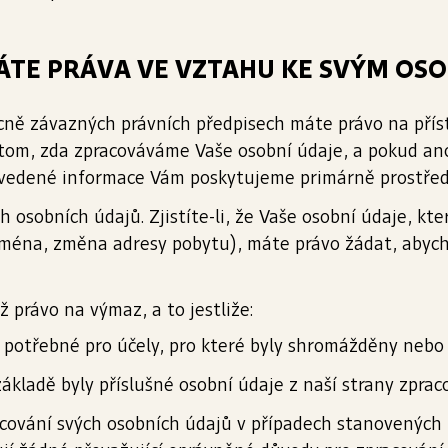
Á MÁTE PRÁVA VE VZTAHU KE SVÝM O
ně závazných právních předpisech máte právo na pří
 tom, zda zpracováváme Vaše osobní údaje, a pokud ano
vedené informace Vám poskytujeme primárně prostředn
osobních údajů. Zjistíte-li, že Vaše osobní údaje, kt
jména, změna adresy pobytu), máte právo žádat, abych
 právo na výmaz, a to jestliže:
u potřebné pro účely, pro které byly shromážděny nebo
ákladě byly příslušné osobní údaje z naší strany zprac
acování svých osobních údajů v případech stanovených