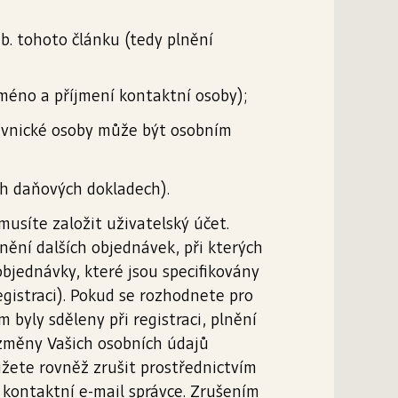
 b. tohoto článku (tedy plnění
 jméno a příjmení kontaktní osoby);
právnické osoby může být osobním
ch daňových dokladech).
usíte založit uživatelský účet.
ní dalších objednávek, při kterých
bjednávky, které jsou specifikovány
registraci). Pokud se rozhodnete pro
byly sděleny při registraci, plnění
 změny Vašich osobních údajů
ůžete rovněž zrušit prostřednictvím
na kontaktní e-mail správce. Zrušením