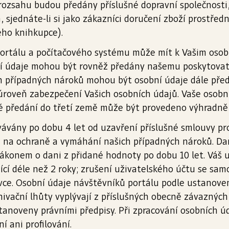
ozsahu budou předány příslušné dopravní společnosti, 
 sjednáte-li si jako zákazníci doručení zboží prostře
ého knihkupce).
portálu a počítačového systému může mít k Vašim oso
ní údaje mohou být rovněž předány našemu poskytovate
h případných nároků mohou být osobní údaje dále před
 úroveň zabezpečení Vašich osobních údajů. Vaše osob
né předání do třetí země může být provedeno výhradně
ávány po dobu 4 let od uzavření příslušné smlouvy pro
 na ochraně a vymáhání našich případných nároků. Da
ákonem o dani z přidané hodnoty po dobu 10 let. Váš už
jící déle než 2 roky; zrušení uživatelského účtu se s
vce. Osobní údaje návštěvníků portálu podle ustanovení
ivační lhůty vyplývají z příslušných obecně závazných
stanoveny právními předpisy. Při zpracování osobních ú
 ani profilování.