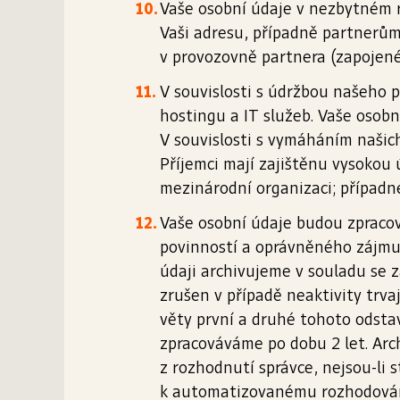
Vaše osobní údaje v nezbytném r
Vaši adresu, případně partnerům,
v provozovně partnera (zapojen
V souvislosti s údržbou našeho 
hostingu a IT služeb. Vaše osob
V souvislosti s vymáháním našic
Příjemci mají zajištěnu vysokou
mezinárodní organizaci; případ
Vaše osobní údaje budou zpracov
povinností a oprávněného zájmu
údaji archivujeme v souladu se z
zrušen v případě neaktivity trva
věty první a druhé tohoto odsta
zpracováváme po dobu 2 let. Arch
z rozhodnutí správce, nejsou-li 
k automatizovanému rozhodování