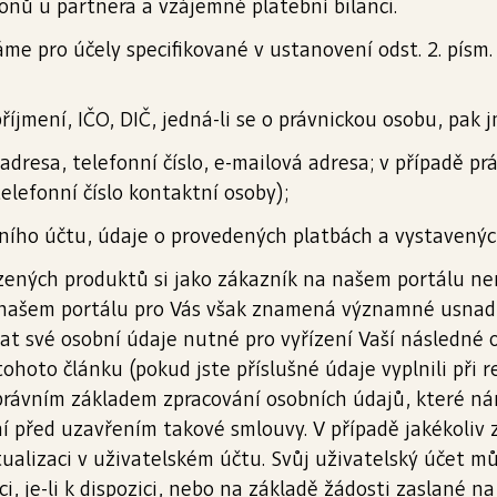
onů u partnera a vzájemné platební bilanci.
me pro účely specifikované v ustanovení odst. 2. písm.
příjmení, IČO, DIČ, jedná-li se o právnickou osobu, pak
 adresa, telefonní číslo, e-mailová adresa; v případě 
elefonní číslo kontaktní osoby);
vního účtu, údaje o provedených platbách a vystavený
ených produktů si jako zákazník na našem portálu nem
 našem portálu pro Vás však znamená významné usnadně
t své osobní údaje nutné pro vyřízení Vaší následné o
 tohoto článku (pokud jste příslušné údaje vyplnili při 
právním základem zpracování osobních údajů, které nám 
ní před uzavřením takové smlouvy. V případě jakékoliv
ualizaci v uživatelském účtu. Svůj uživatelský účet m
ci, je-li k dispozici, nebo na základě žádosti zaslané 