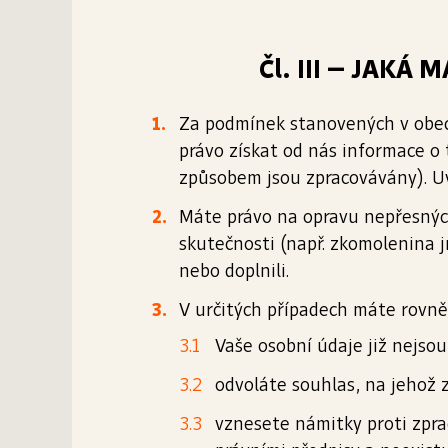
Čl. III – JAK
Za podmínek stanovených v obec
právo získat od nás informace o
způsobem jsou zpracovávány). U
Máte právo na opravu nepřesných 
skutečnosti (např. zkomolenina 
nebo doplnili.
V určitých případech máte rovněž
Vaše osobní údaje již nejso
odvoláte souhlas, na jehož z
vznesete námitky proti zpr