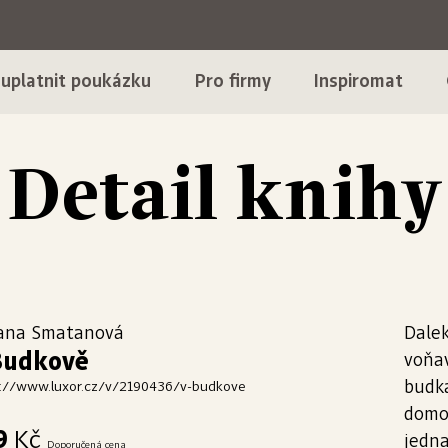
 uplatnit poukázku
Pro firmy
Inspiromat
Detail knihy
ana Smatanová
Dalek
Budkově
voňav
budka
://www.luxor.cz/v/2190436/v-budkove
domov
9
Kč
jedna
Doporučená cena