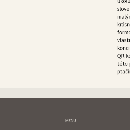
úkolů
slove
malý
krásn
formo
vlast
konci
QR kó
této 
ptačí
MENU