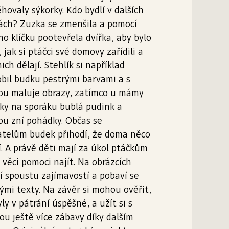
hovaly sýkorky. Kdo bydlí v dalších
ách? Zuzka se zmenšila a pomocí
o klíčku pootevřela dvířka, aby bylo
, jak si ptáčci své domovy zařídili a
nich dělají. Stehlík si například
bil budku pestrými barvami a s
ou maluje obrazy, zatímco u mámy
ky na sporáku bublá pudink a
u zní pohádky. Občas se
atelům budek přihodí, že doma něco
í. A právě děti mají za úkol ptáčkům
h věci pomoci najít. Na obrázcích
í spoustu zajímavostí a pobaví se
ými texty. Na závěr si mohou ověřit,
yly v pátrání úspěšné, a užít si s
ou ještě více zábavy díky dalším