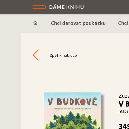
Chci darovat poukázku
Chci
Zpět k nabídce
Zuz
V 
https
34