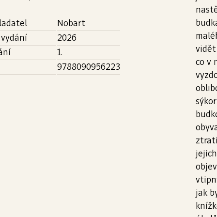
nastě
budk
ladatel
Nobart
maléh
 vydání
2026
vidět
ání
1.
co v 
9788090956223
vyzdo
oblib
sýkor
budko
obyv
ztrat
jejic
objev
vtipn
jak b
knížk