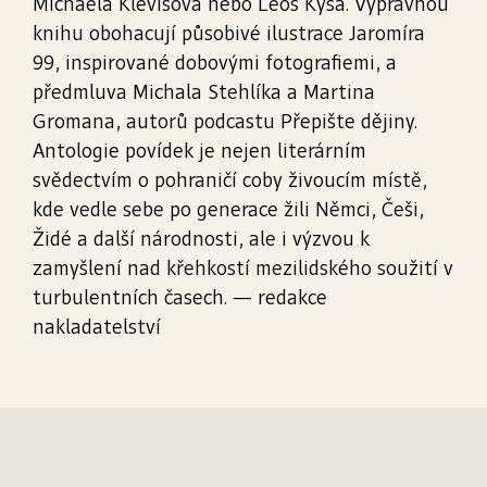
Michaela Klevisová nebo Leoš Kyša. Výpravnou
knihu obohacují působivé ilustrace Jaromíra
99, inspirované dobovými fotografiemi, a
předmluva Michala Stehlíka a Martina
Gromana, autorů podcastu Přepište dějiny.
Antologie povídek je nejen literárním
svědectvím o pohraničí coby živoucím místě,
kde vedle sebe po generace žili Němci, Češi,
Židé a další národnosti, ale i výzvou k
zamyšlení nad křehkostí mezilidského soužití v
turbulentních časech. — redakce
nakladatelství