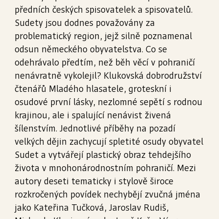
předních českých spisovatelek a spisovatelů.
Sudety jsou dodnes považovány za
problematický region, jejž silně poznamenal
odsun německého obyvatelstva. Co se
odehrávalo předtím, než běh věcí v pohraničí
nenávratně vykolejil? Klukovská dobrodružství
čtenářů Mladého hlasatele, groteskní i
osudové první lásky, nezlomné sepětí s rodnou
krajinou, ale i spalující nenávist živená
šílenstvím. Jednotlivé příběhy na pozadí
velkých dějin zachycují spletité osudy obyvatel
Sudet a vytvářejí plastický obraz tehdejšího
života v mnohonárodnostním pohraničí. Mezi
autory deseti tematicky i stylově široce
rozkročených povídek nechybějí zvučná jména
jako Kateřina Tučková, Jaroslav Rudiš,