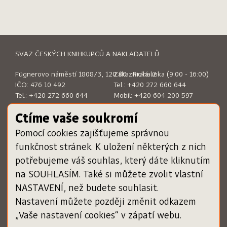
SVAZ ČESKÝCH KNIHKUPCŮ A NAKLADATELŮ
Fügnerovo náměstí 1808/3, 120 00 Praha 2
Zákaznická linka (9:00 - 16:00)
IČO: 476 10 492
Tel.:
+420 272 660 644
Tel.:
+420 272 660 644
Mobil:
+420 604 200 597
E-mail:
sckn@sckn.cz
E-mail:
info@dameknihu.cz
Ctíme vaše soukromí
Pomocí cookies zajišťujeme správnou
MENU
ODKAZY
funkčnost stránek. K uložení některých z nich
Chci darovat poukázku
www.sckn.cz
potřebujeme váš souhlas, který dáte kliknutím
Uplatnit poukázku
www.svetknihy.cz
na SOUHLASÍM. Také si můžete zvolit vlastní
Inspiromat
www.knihatislusi.cz
O projektu
www.nejlepsiknihydetem.cz
NASTAVENÍ, než budete souhlasit.
Nápověda
www.cenajirihoortena.cz
Nastavení můžete později změnit odkazem
Kontakty
www.ceskeknihy.cz
„Vaše nastavení cookies“ v zápatí webu.
časopis Knižní novinky