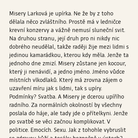
Misery Larková je upírka. Ne že by z toho
dělala něco zvláštního. Prostě má v ledničce
krevní konzervy a vážně nemusí sluneční svit.
Na druhou stranu, její druh pro ni nikdy nic
dobrého neudělal, takže raději žije mezi lidmi s
jedinou kamarádkou, kterou kdy měla. Jenže ta
jednoho dne zmizí. Misery zůstane jen kocour,
který ji nenávidí, a jedno jméno. Jméno vůdce
místních vlkodlaků. Který má zrovna zájem o
uzavření míru jak s lidmi, tak s upíry.
Podmínky? Svatba. A Misery je dcerou upířího
radního. Za normálních okolností by všechny
poslala do háje, ale tady jde o přítelkyni. Jenže
po svatbě se věci začnou komplikovat. V
politice. Emocích. Sexu. Jak z tohohle vybruslit