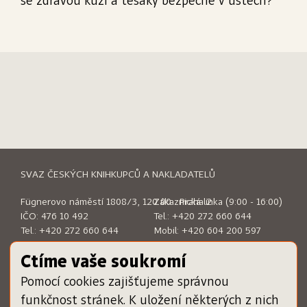
se zdravou kůží a tesáky bezpečně v ústech?
SVAZ ČESKÝCH KNIHKUPCŮ A NAKLADATELŮ
Fügnerovo náměstí 1808/3, 120 00 Praha 2
Zákaznická linka (9:00 - 16:00)
IČO: 476 10 492
Tel.:
+420 272 660 644
Tel.:
+420 272 660 644
Mobil:
+420 604 200 597
E-mail:
sckn@sckn.cz
E-mail:
info@dameknihu.cz
Ctíme vaše soukromí
Pomocí cookies zajišťujeme správnou
MENU
ODKAZY
funkčnost stránek. K uložení některých z nich