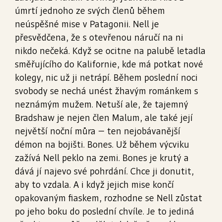
úmrtí jednoho ze svých členů během
neúspěšné mise v Patagonii. Nell je
přesvědčena, že s otevřenou náručí na ni
nikdo nečeká. Když se ocitne na palubě letadla
směřujícího do Kalifornie, kde má potkat nové
kolegy, nic už ji netrápí. Během poslední noci
svobody se nechá unést žhavým románkem s
neznámým mužem. Netuší ale, že tajemný
Bradshaw je nejen člen Malum, ale také její
největší noční můra – ten nejobávanější
démon na bojišti. Bones. Už během výcviku
zažívá Nell peklo na zemi. Bones je krutý a
dává jí najevo své pohrdání. Chce ji donutit,
aby to vzdala. A i když jejich mise končí
opakovaným fiaskem, rozhodne se Nell zůstat
po jeho boku do poslední chvíle. Je to jediná