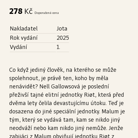
278
Kč
Doporučená cena
Nakladatel
Jota
Rok vydání
2025
Vydání
1.
Co když jediný člověk, na kterého se může
spolehnout, je právě ten, koho by měla
nenávidět? Nell Gallowsová je poslední
přeživší tajné elitní jednotky Riøt, která před
dvěma lety čelila devastujícímu útoku. Teď je
dosazena do jiné speciální jednotky. Malum je
tým, který se vydává tam, kam se nikdo jiný
neodváží nebo kam nikdo jiný nemůže. Jenže
zabijáci z Malum obviňují jednotku Riøt z