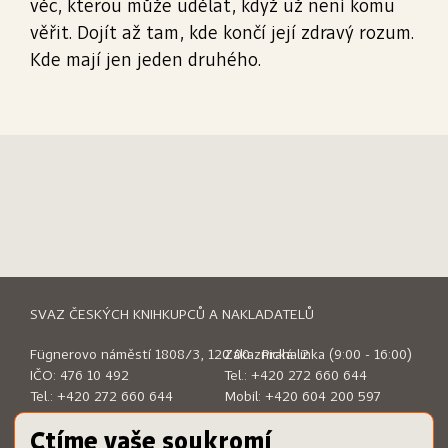
věc, kterou může udělat, když už není komu
věřit. Dojít až tam, kde končí její zdravý rozum.
Kde mají jen jeden druhého.
SVAZ ČESKÝCH KNIHKUPCŮ A NAKLADATELŮ
Fügnerovo náměstí 1808/3, 120 00 Praha 2
Zákaznická linka (9:00 - 16:00)
IČO: 476 10 492
Tel.:
+420 272 660 644
Tel.:
+420 272 660 644
Mobil:
+420 604 200 597
E-mail:
sckn@sckn.cz
E-mail:
info@dameknihu.cz
Ctíme vaše soukromí