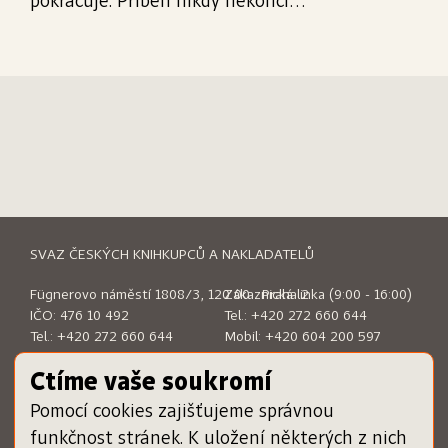
pokračuje. Příběh nikdy nekončí...
SVAZ ČESKÝCH KNIHKUPCŮ A NAKLADATELŮ
Fügnerovo náměstí 1808/3, 120 00 Praha 2
Zákaznická linka (9:00 - 16:00)
IČO: 476 10 492
Tel.:
+420 272 660 644
Tel.:
+420 272 660 644
Mobil:
+420 604 200 597
E-mail:
sckn@sckn.cz
E-mail:
info@dameknihu.cz
Ctíme vaše soukromí
Pomocí cookies zajišťujeme správnou
MENU
ODKAZY
funkčnost stránek. K uložení některých z nich