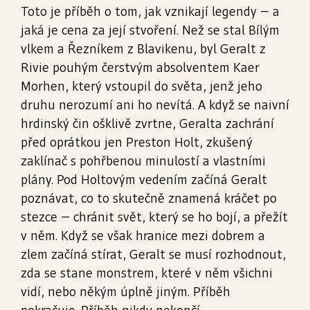
Toto je příběh o tom, jak vznikají legendy – a
jaká je cena za její stvoření. Než se stal Bílým
vlkem a Řezníkem z Blavikenu, byl Geralt z
Rivie pouhým čerstvým absolventem Kaer
Morhen, který vstoupil do světa, jenž jeho
druhu nerozumí ani ho nevítá. A když se naivní
hrdinský čin ošklivě zvrtne, Geralta zachrání
před oprátkou jen Preston Holt, zkušený
zaklínač s pohřbenou minulostí a vlastními
plány. Pod Holtovým vedením začíná Geralt
poznávat, co to skutečně znamená kráčet po
stezce – chránit svět, který se ho bojí, a přežít
v něm. Když se však hranice mezi dobrem a
zlem začíná stírat, Geralt se musí rozhodnout,
zda se stane monstrem, které v něm všichni
vidí, nebo někým úplně jiným. Příběh