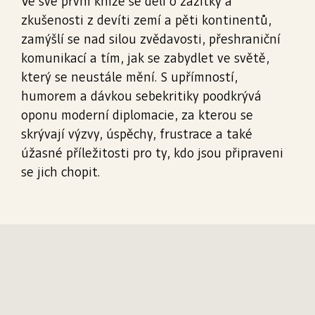
Ve své první knize se dělí o zážitky a
zkušenosti z devíti zemí a pěti kontinentů,
zamýšlí se nad silou zvědavosti, přeshraniční
komunikací a tím, jak se zabydlet ve světě,
který se neustále mění. S upřímností,
humorem a dávkou sebekritiky poodkrývá
oponu moderní diplomacie, za kterou se
skrývají výzvy, úspěchy, frustrace a také
úžasné příležitosti pro ty, kdo jsou připraveni
se jich chopit.