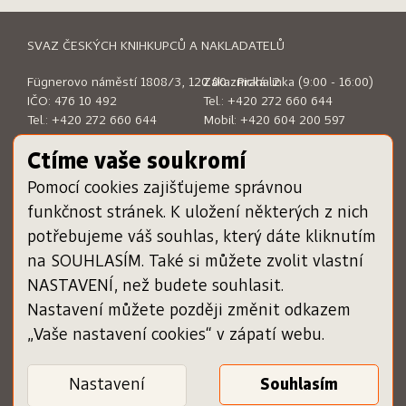
SVAZ ČESKÝCH KNIHKUPCŮ A NAKLADATELŮ
Fügnerovo náměstí 1808/3, 120 00 Praha 2
Zákaznická linka (9:00 - 16:00)
IČO: 476 10 492
Tel.:
+420 272 660 644
Tel.:
+420 272 660 644
Mobil:
+420 604 200 597
E-mail:
sckn@sckn.cz
E-mail:
info@dameknihu.cz
Ctíme vaše soukromí
Pomocí cookies zajišťujeme správnou
MENU
ODKAZY
funkčnost stránek. K uložení některých z nich
Chci darovat poukázku
www.sckn.cz
potřebujeme váš souhlas, který dáte kliknutím
Uplatnit poukázku
www.svetknihy.cz
na SOUHLASÍM. Také si můžete zvolit vlastní
Inspiromat
www.knihatislusi.cz
O projektu
www.nejlepsiknihydetem.cz
NASTAVENÍ, než budete souhlasit.
Nápověda
www.cenajirihoortena.cz
Nastavení můžete později změnit odkazem
Kontakty
www.ceskeknihy.cz
„Vaše nastavení cookies“ v zápatí webu.
časopis Knižní novinky
Registrace knihkupce
Obchodní podmínky
Nastavení
Zásady ochrany osobních
Ověření poukázky