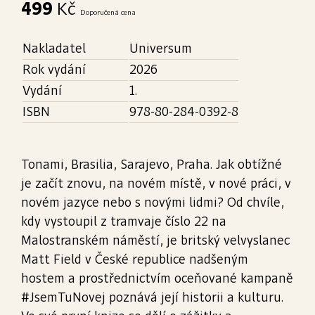
499
Kč
Doporučená cena
Nakladatel
Universum
Rok vydání
2026
Vydání
1.
ISBN
978-80-284-0392-8
Tonami, Brasilia, Sarajevo, Praha. Jak obtížné
je začít znovu, na novém místě, v nové práci, v
novém jazyce nebo s novými lidmi? Od chvíle,
kdy vystoupil z tramvaje číslo 22 na
Malostranském náměstí, je britský velvyslanec
Matt Field v České republice nadšeným
hostem a prostřednictvím oceňované kampaně
#JsemTuNovej poznává její historii a kulturu.