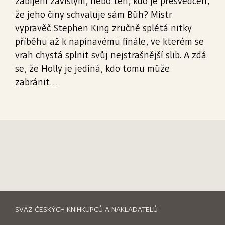
zabíjení závislým, nebo ten, kdo je přesvědčen,
že jeho činy schvaluje sám Bůh? Mistr
vypravěč Stephen King zručně splétá nitky
příběhu až k napínavému finále, ve kterém se
vrah chystá splnit svůj nejstrašnější slib. A zdá
se, že Holly je jediná, kdo tomu může
zabránit…
SVAZ ČESKÝCH KNIHKUPCŮ A NAKLADATELŮ