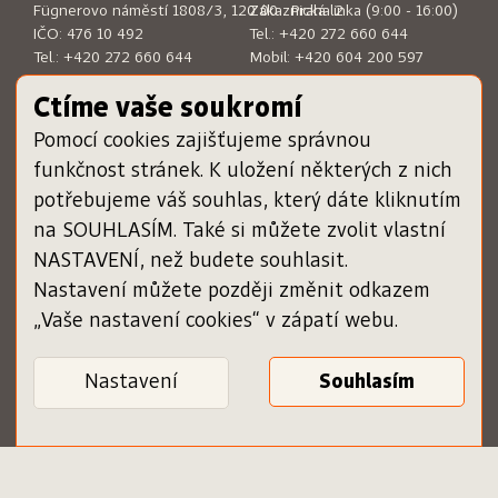
Fügnerovo náměstí 1808/3, 120 00 Praha 2
Zákaznická linka (9:00 - 16:00)
IČO: 476 10 492
Tel.:
+420 272 660 644
Tel.:
+420 272 660 644
Mobil:
+420 604 200 597
E-mail:
sckn@sckn.cz
E-mail:
info@dameknihu.cz
Ctíme vaše soukromí
Pomocí cookies zajišťujeme správnou
MENU
ODKAZY
funkčnost stránek. K uložení některých z nich
Chci darovat poukázku
www.sckn.cz
potřebujeme váš souhlas, který dáte kliknutím
Uplatnit poukázku
www.svetknihy.cz
na SOUHLASÍM. Také si můžete zvolit vlastní
Inspiromat
www.knihatislusi.cz
O projektu
www.nejlepsiknihydetem.cz
NASTAVENÍ, než budete souhlasit.
Nápověda
www.cenajirihoortena.cz
Nastavení můžete později změnit odkazem
Kontakty
www.ceskeknihy.cz
„Vaše nastavení cookies“ v zápatí webu.
časopis Knižní novinky
Registrace knihkupce
Obchodní podmínky
Nastavení
Zásady ochrany osobních
Ověření poukázky
údajů
Podmínky služby pro
knihkupce
Vaše nastavení cookies