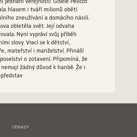
í jednání veřejnosti. Gisèle Pelicot
ala hlasem i tváří milionů obětí
lního zneužívání a domácího násilí.
slova obletěla svět. Její odvaha
rovala. Nyní vypráví svůj příběh
ními slovy. Vrací se k dětství,
ře, mateřství i manželství. Přináší
 poselství o zotavení. Připomíná, že
 nemají žádný důvod k hanbě. Že i
epředstav
ODKAZY