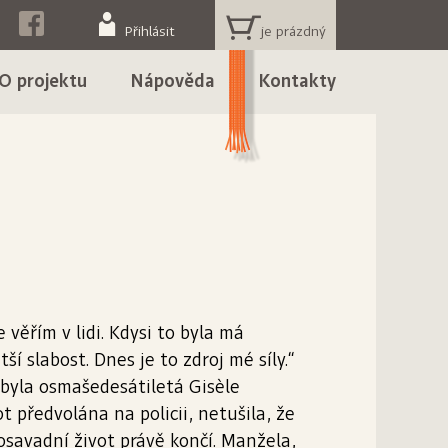
KOŠÍK
Přihlásit
O projektu
Nápověda
Kontakty
e věřím v lidi. Kdysi to byla má
tší slabost. Dnes je to zdroj mé síly.“
byla osmašedesátiletá Gisèle
ot předvolána na policii, netušila, že
dosavadní život právě končí. Manžela,