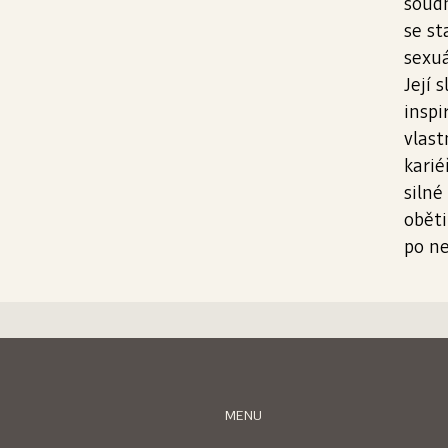
soudn
se st
sexuá
Její 
inspi
vlast
karié
silné
oběti
po n
MENU