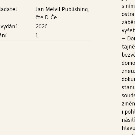
s ním
ladatel
Jan Melvil Publishing,
ostra
čte D. Če
zábě
 vydání
2026
vyšet
ání
1.
⁠⁠⁠⁠⁠⁠⁠
tajně
bezvě
domov
zneuž
dokum
stanu
soude
změni
i poh
násil
hlavu