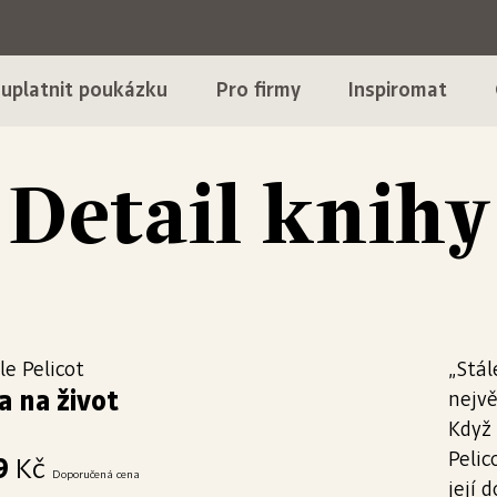
 uplatnit poukázku
Pro firmy
Inspiromat
Detail knihy
le Pelicot
„Stál
 na život
nejvě
Když 
Pelic
9
Kč
Doporučená cena
její 