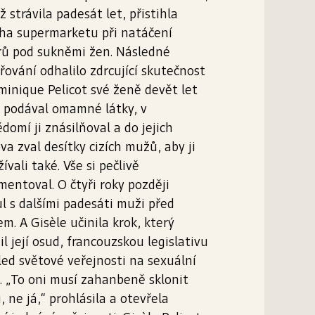
ž strávila padesát let, přistihla
ha supermarketu při natáčení
rů pod sukněmi žen. Následné
řování odhalilo zdrcující skutečnost
⁠⁠⁠⁠⁠⁠⁠⁠⁠– Dominique Pelicot své ženě devět let
 podával omamné látky, v
domí ji znásilňoval a do jejich
a zval desítky cizích mužů, aby ji
ívali také. Vše si pečlivě
entoval. O čtyři roky později
l s dalšími padesáti muži před
m. A Gisèle učinila krok, který
l její osud, francouzskou legislativu
led světové veřejnosti na sexuální
í. „To oni musí zahanbeně sklonit
, ne já,“ prohlásila a otevřela