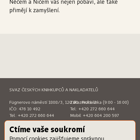
Něčem a Ničem vás nejen pobaví, ale také
přimějí k zamyšlení.
SVAZ ČESKÝCH KNIHKUPCŮ A NAKLADATELŮ
Fügnerovo náměstí 1808/3, 120 00 Praha 2
Zákaznická linka (9:00 - 16:00)
IČO: 476 10 492
Tel.:
+420 272 660 644
Tel.:
+420 272 660 644
Mobil:
+420 604 200 597
E-mail:
sckn@sckn.cz
E-mail:
info@dameknihu.cz
Ctíme vaše soukromí
Pomocí cookies zajišťujeme správnou
MENU
ODKAZY