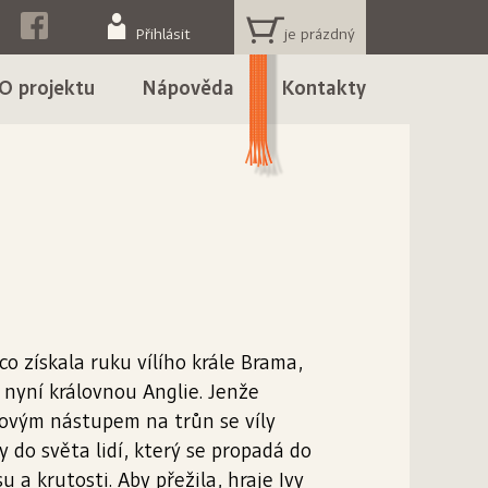
KOŠÍK
Přihlásit
O projektu
Nápověda
Kontakty
co získala ruku vílího krále Brama,
y nyní královnou Anglie. Jenže
ovým nástupem na trůn se víly
ly do světa lidí, který se propadá do
u a krutosti. Aby přežila, hraje Ivy