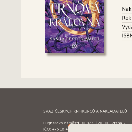
Nak
Rok
Vyd
ISB
SVAZ ČESKÝCH KNIHKUPCŮ A NAKLADATELŮ
Fügnerovo náměstí 1808/3, 120 00 Praha 2
IČO: 476 10 492