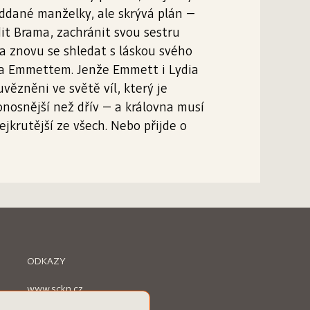
oddané manželky, ale skrývá plán –
it Brama, zachránit svou sestru
 a znovu se shledat s láskou svého
ta Emmettem. Jenže Emmett i Lydia
uvězněni ve světě víl, který je
nosnější než dřív – a královna musí
ejkrutější ze všech. Nebo přijde o
ODKAZY
www.sckn.cz
www.svetknihy.cz