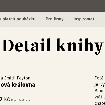
 uplatnit poukázku
Pro firmy
Inspiromat
Detail knihy
ha Smith Peyton
Poté 
nová královna
je Iv
Bram
vráti
9
Kč
Doporučená cena
chaos