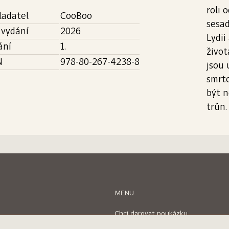
roli 
ladatel
CooBoo
sesad
 vydání
2026
Lydii
ání
1.
živo
N
978-80-267-4238-8
jsou 
smrto
být n
trůn.
MENU
Chci darovat poukázku
Uplatnit poukázku