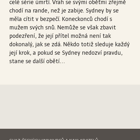
celé série úmrtí. Vrah se svými oběťmi zřejmě
chodí na rande, než je zabije. Sydney by se
měla cítit v bezpečí. Koneckonců chodí s
mužem svých snů. Nemůže se však zbavit
podezření, že její přítel možná není tak
dokonalý, jak se zdá. Někdo totiž sleduje každý
její krok, a pokud se Sydney nedozví pravdu,
stane se další obětí…