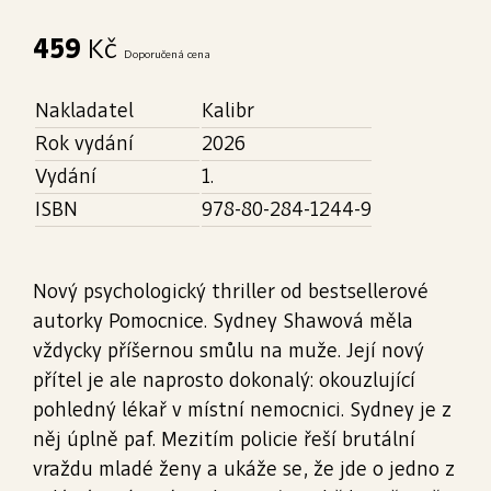
459
Kč
Doporučená cena
Nakladatel
Kalibr
Rok vydání
2026
Vydání
1.
ISBN
978-80-284-1244-9
Nový psychologický thriller od bestsellerové
autorky Pomocnice. Sydney Shawová měla
vždycky příšernou smůlu na muže. Její nový
přítel je ale naprosto dokonalý: okouzlující
pohledný lékař v místní nemocnici. Sydney je z
něj úplně paf. Mezitím policie řeší brutální
vraždu mladé ženy a ukáže se, že jde o jedno z