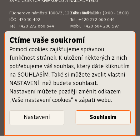
SVAZ ČESKÝCH KNIHKUPCŮ A NAKLADATELŮ
Fügnerovo náměstí 1808/3, 120 00 Praha 2
Zákaznická linka (9:00 - 16:00)
IČO: 476 10 492
Tel.:
+420 272 660 644
Tel.:
+420 272 660 644
Mobil:
+420 604 200 597
E-mail:
sckn@sckn.cz
E-mail:
info@dameknihu.cz
Ctíme vaše soukromí
Pomocí cookies zajišťujeme správnou
MENU
ODKAZY
funkčnost stránek. K uložení některých z nich
Chci darovat poukázku
www.sckn.cz
potřebujeme váš souhlas, který dáte kliknutím
Uplatnit poukázku
www.svetknihy.cz
na SOUHLASÍM. Také si můžete zvolit vlastní
Inspiromat
www.knihatislusi.cz
O projektu
www.nejlepsiknihydetem.cz
NASTAVENÍ, než budete souhlasit.
Nápověda
www.cenajirihoortena.cz
Nastavení můžete později změnit odkazem
Kontakty
www.ceskeknihy.cz
„Vaše nastavení cookies“ v zápatí webu.
časopis Knižní novinky
Registrace knihkupce
Obchodní podmínky
Nastavení
Zásady ochrany osobních
Ověření poukázky
údajů
Podmínky služby pro