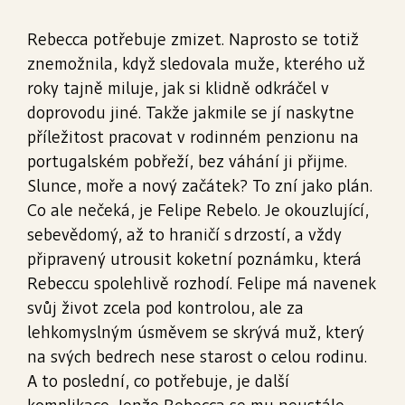
Rebecca potřebuje zmizet. Naprosto se totiž
znemožnila, když sledovala muže, kterého už
roky tajně miluje, jak si klidně odkráčel v
doprovodu jiné. Takže jakmile se jí naskytne
příležitost pracovat v rodinném penzionu na
portugalském pobřeží, bez váhání ji přijme.
Slunce, moře a nový začátek? To zní jako plán.
Co ale nečeká, je Felipe Rebelo. Je okouzlující,
sebevědomý, až to hraničí s drzostí, a vždy
připravený utrousit koketní poznámku, která
Rebeccu spolehlivě rozhodí. Felipe má navenek
svůj život zcela pod kontrolou, ale za
lehkomyslným úsměvem se skrývá muž, který
na svých bedrech nese starost o celou rodinu.
A to poslední, co potřebuje, je další