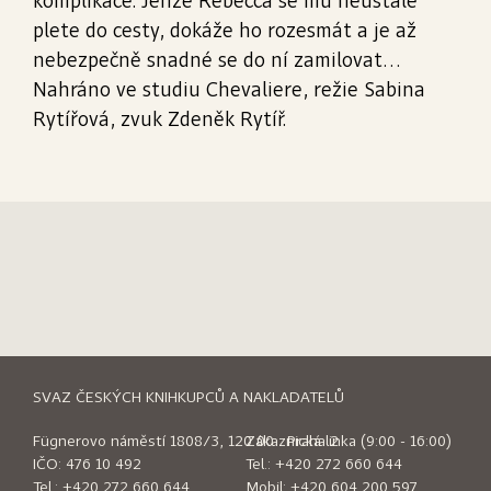
komplikace. Jenže Rebecca se mu neustále
plete do cesty, dokáže ho rozesmát a je až
nebezpečně snadné se do ní zamilovat…
Nahráno ve studiu Chevaliere, režie Sabina
Rytířová, zvuk Zdeněk Rytíř.
SVAZ ČESKÝCH KNIHKUPCŮ A NAKLADATELŮ
Fügnerovo náměstí 1808/3, 120 00 Praha 2
Zákaznická linka (9:00 - 16:00)
IČO: 476 10 492
Tel.:
+420 272 660 644
Tel.:
+420 272 660 644
Mobil:
+420 604 200 597