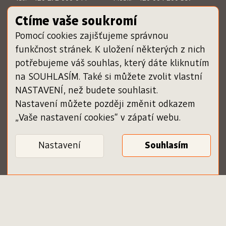
E-mail:
sckn@sckn.cz
E-mail:
info@dameknihu.cz
Ctíme vaše soukromí
Pomocí cookies zajišťujeme správnou
MENU
ODKAZY
funkčnost stránek. K uložení některých z nich
Chci darovat poukázku
www.sckn.cz
potřebujeme váš souhlas, který dáte kliknutím
Uplatnit poukázku
www.svetknihy.cz
na SOUHLASÍM. Také si můžete zvolit vlastní
Inspiromat
www.knihatislusi.cz
O projektu
www.nejlepsiknihydetem.cz
NASTAVENÍ, než budete souhlasit.
Nápověda
www.cenajirihoortena.cz
Nastavení můžete později změnit odkazem
Kontakty
www.ceskeknihy.cz
„Vaše nastavení cookies“ v zápatí webu.
časopis Knižní novinky
Registrace knihkupce
Obchodní podmínky
Nastavení
Zásady ochrany osobních
Ověření poukázky
údajů
Podmínky služby pro
knihkupce
Vaše nastavení cookies