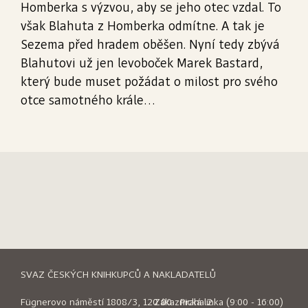
Homberka s výzvou, aby se jeho otec vzdal. To
však Blahuta z Homberka odmítne. A tak je
Sezema před hradem oběšen. Nyní tedy zbývá
Blahutovi už jen levoboček Marek Bastard,
který bude muset požádat o milost pro svého
otce samotného krále…
SVAZ ČESKÝCH KNIHKUPCŮ A NAKLADATELŮ
Fügnerovo náměstí 1808/3, 120 00 Praha 2
Zákaznická linka (9:00 - 16:00)