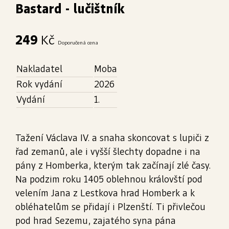
Bastard - lučištník
249
Kč
Doporučená cena
Nakladatel
Moba
Rok vydání
2026
Vydání
1.
Tažení Václava IV. a snaha skoncovat s lupiči z
řad zemanů, ale i vyšší šlechty dopadne i na
pány z Homberka, kterým tak začínají zlé časy.
Na podzim roku 1405 oblehnou královští pod
velením Jana z Lestkova hrad Homberk a k
obléhatelům se přidají i Plzenští. Ti přivlečou
pod hrad Sezemu, zajatého syna pána