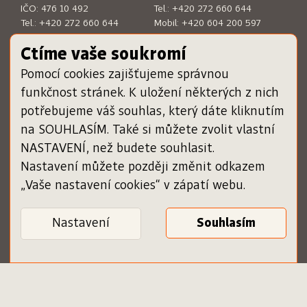
IČO: 476 10 492
Tel.:
+420 272 660 644
Tel.:
+420 272 660 644
Mobil:
+420 604 200 597
E-mail:
sckn@sckn.cz
E-mail:
info@dameknihu.cz
Ctíme vaše soukromí
Pomocí cookies zajišťujeme správnou
MENU
ODKAZY
funkčnost stránek. K uložení některých z nich
Chci darovat poukázku
www.sckn.cz
potřebujeme váš souhlas, který dáte kliknutím
Uplatnit poukázku
www.svetknihy.cz
na SOUHLASÍM. Také si můžete zvolit vlastní
Inspiromat
www.knihatislusi.cz
O projektu
www.nejlepsiknihydetem.cz
NASTAVENÍ, než budete souhlasit.
Nápověda
www.cenajirihoortena.cz
Nastavení můžete později změnit odkazem
Kontakty
www.ceskeknihy.cz
„Vaše nastavení cookies“ v zápatí webu.
časopis Knižní novinky
Registrace knihkupce
Obchodní podmínky
Nastavení
Zásady ochrany osobních
Ověření poukázky
údajů
Podmínky služby pro
knihkupce
Vaše nastavení cookies