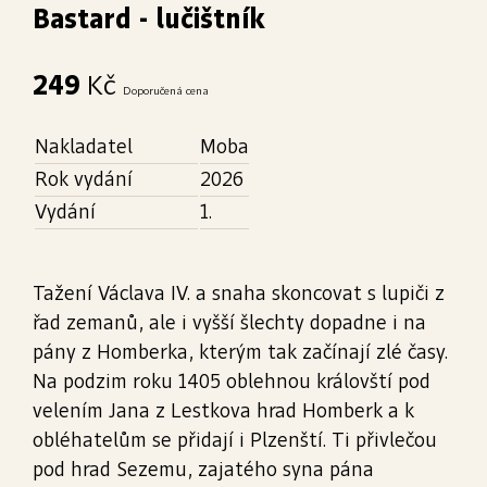
Bastard - lučištník
249
Kč
Doporučená cena
Nakladatel
Moba
Rok vydání
2026
Vydání
1.
Tažení Václava IV. a snaha skoncovat s lupiči z
řad zemanů, ale i vyšší šlechty dopadne i na
pány z Homberka, kterým tak začínají zlé časy.
Na podzim roku 1405 oblehnou královští pod
velením Jana z Lestkova hrad Homberk a k
obléhatelům se přidají i Plzenští. Ti přivlečou
pod hrad Sezemu, zajatého syna pána