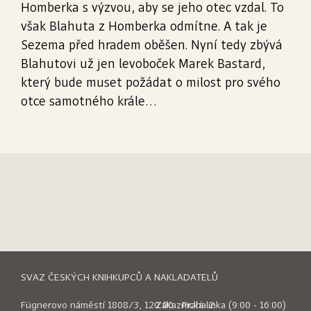
Homberka s výzvou, aby se jeho otec vzdal. To
však Blahuta z Homberka odmítne. A tak je
Sezema před hradem oběšen. Nyní tedy zbývá
Blahutovi už jen levoboček Marek Bastard,
který bude muset požádat o milost pro svého
otce samotného krále…
SVAZ ČESKÝCH KNIHKUPCŮ A NAKLADATELŮ
Fügnerovo náměstí 1808/3, 120 00 Praha 2
Zákaznická linka (9:00 - 16:00)