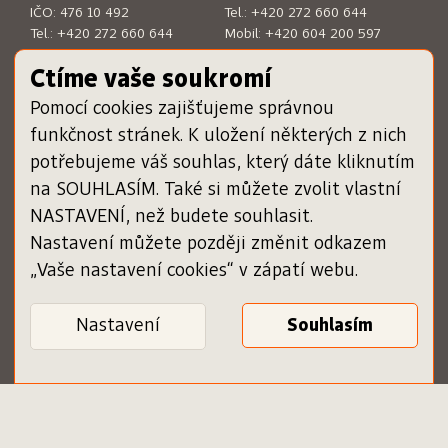
IČO: 476 10 492
Tel.:
+420 272 660 644
Tel.:
+420 272 660 644
Mobil:
+420 604 200 597
E-mail:
sckn@sckn.cz
E-mail:
info@dameknihu.cz
Ctíme vaše soukromí
Pomocí cookies zajišťujeme správnou
MENU
ODKAZY
funkčnost stránek. K uložení některých z nich
Chci darovat poukázku
www.sckn.cz
potřebujeme váš souhlas, který dáte kliknutím
Uplatnit poukázku
www.svetknihy.cz
na SOUHLASÍM. Také si můžete zvolit vlastní
Inspiromat
www.knihatislusi.cz
O projektu
www.nejlepsiknihydetem.cz
NASTAVENÍ, než budete souhlasit.
Nápověda
www.cenajirihoortena.cz
Nastavení můžete později změnit odkazem
Kontakty
www.ceskeknihy.cz
„Vaše nastavení cookies“ v zápatí webu.
časopis Knižní novinky
Registrace knihkupce
Obchodní podmínky
Nastavení
Zásady ochrany osobních
Ověření poukázky
údajů
Podmínky služby pro
knihkupce
Vaše nastavení cookies