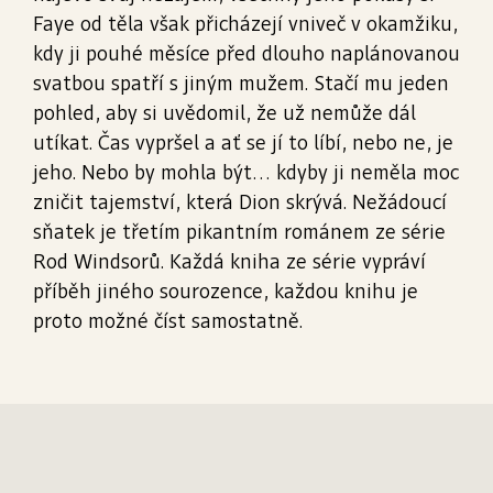
Faye od těla však přicházejí vniveč v okamžiku,
kdy ji pouhé měsíce před dlouho naplánovanou
svatbou spatří s jiným mužem. Stačí mu jeden
pohled, aby si uvědomil, že už nemůže dál
utíkat. Čas vypršel a ať se jí to líbí, nebo ne, je
jeho. Nebo by mohla být… kdyby ji neměla moc
zničit tajemství, která Dion skrývá. Nežádoucí
sňatek je třetím pikantním románem ze série
Rod Windsorů. Každá kniha ze série vypráví
příběh jiného sourozence, každou knihu je
proto možné číst samostatně.