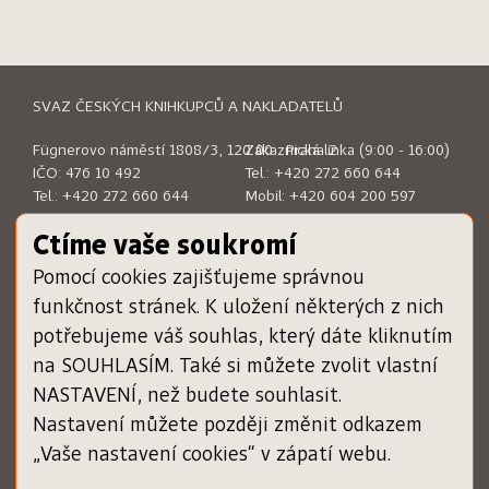
SVAZ ČESKÝCH KNIHKUPCŮ A NAKLADATELŮ
Fügnerovo náměstí 1808/3, 120 00 Praha 2
Zákaznická linka (9:00 - 16:00)
IČO: 476 10 492
Tel.:
+420 272 660 644
Tel.:
+420 272 660 644
Mobil:
+420 604 200 597
E-mail:
sckn@sckn.cz
E-mail:
info@dameknihu.cz
Ctíme vaše soukromí
Pomocí cookies zajišťujeme správnou
MENU
ODKAZY
funkčnost stránek. K uložení některých z nich
Chci darovat poukázku
www.sckn.cz
potřebujeme váš souhlas, který dáte kliknutím
Uplatnit poukázku
www.svetknihy.cz
na SOUHLASÍM. Také si můžete zvolit vlastní
Inspiromat
www.knihatislusi.cz
O projektu
www.nejlepsiknihydetem.cz
NASTAVENÍ, než budete souhlasit.
Nápověda
www.cenajirihoortena.cz
Nastavení můžete později změnit odkazem
Kontakty
www.ceskeknihy.cz
„Vaše nastavení cookies“ v zápatí webu.
časopis Knižní novinky
Registrace knihkupce