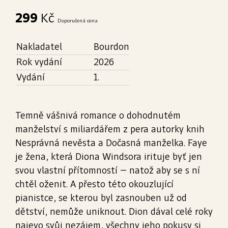
299
Kč
Doporučená cena
Nakladatel
Bourdon
Rok vydání
2026
Vydání
1.
Temně vášnivá romance o dohodnutém
manželství s miliardářem z pera autorky knih
Nesprávná nevěsta a Dočasná manželka. Faye
je žena, která Diona Windsora irituje byť jen
svou vlastní přítomností – natož aby se s ní
chtěl oženit. A přesto této okouzlující
pianistce, se kterou byl zasnouben už od
dětství, nemůže uniknout. Dion dával celé roky
najevo svůj nezájem, všechny jeho pokusy si