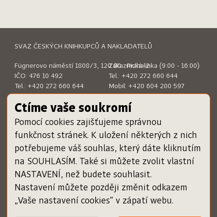
SVAZ ČESKÝCH KNIHKUPCŮ A NAKLADATELŮ
Fügnerovo náměstí 1808/3, 120 00 Praha 2
Zákaznická linka (9:00 - 16:00)
IČO: 476 10 492
Tel.:
+420 272 660 644
Tel.:
+420 272 660 644
Mobil:
+420 604 200 597
E-mail:
sckn@sckn.cz
E-mail:
info@dameknihu.cz
Ctíme vaše soukromí
Pomocí cookies zajišťujeme správnou
MENU
ODKAZY
funkčnost stránek. K uložení některých z nich
Chci darovat poukázku
www.sckn.cz
potřebujeme váš souhlas, který dáte kliknutím
Uplatnit poukázku
www.svetknihy.cz
na SOUHLASÍM. Také si můžete zvolit vlastní
Inspiromat
www.knihatislusi.cz
O projektu
www.nejlepsiknihydetem.cz
NASTAVENÍ, než budete souhlasit.
Nápověda
www.cenajirihoortena.cz
Nastavení můžete později změnit odkazem
Kontakty
www.ceskeknihy.cz
„Vaše nastavení cookies“ v zápatí webu.
časopis Knižní novinky
Registrace knihkupce