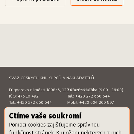
SVAZ ČESKÝCH KNIHKUPCŮ A NAKLADATELŮ
Fügnerovo náměstí 1808/3, 120 00 Praha 2
Zákaznická linka (9:00 - 16:00)
IČO: 476 10 492
Tel.:
+420 272 660 644
Tel.:
+420 272 660 644
Mobil:
+420 604 200 597
E-mail:
sckn@sckn.cz
E-mail:
info@dameknihu.cz
Ctíme vaše soukromí
Pomocí cookies zajišťujeme správnou
MENU
ODKAZY
funkčnost stránek. K uložení některých z nich