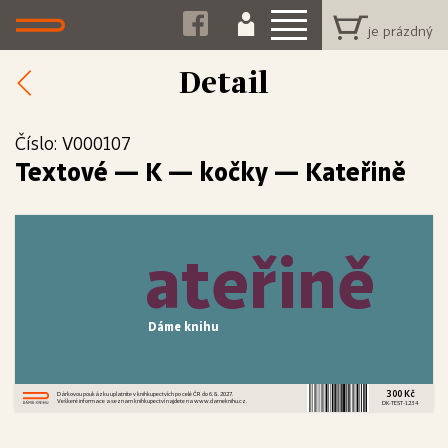
Detail
Číslo: V000107
Textové
—
K — kočky — Kateřině
ateřině
Dáme knihu
300 Kč
Dárkovou poukázku uplatníte v knihkupectvích po celé ČR do 6. 8. 2027.
Veškeré informace a seznam knihkupectví najdete na www.dameknihu.cz.
DK-TEST-1234