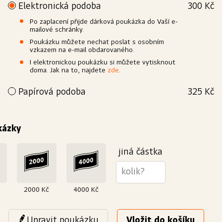
Elektronická podoba
300 Kč
Po zaplacení přijde dárková poukázka do Vaší e-
mailové schránky.
Poukázku můžete nechat poslat s osobním
vzkazem na e-mail obdarovaného.
I elektronickou poukázku si můžete vytisknout
doma. Jak na to, najdete
zde
.
Papírová podoba
325 Kč
Přejete si poukázku povýšit na elegantní dárek? Vytiskneme
Vám ji na kvalitní papír a dárkově zabalíme. Doručit ji můžeme
buď Vám nebo rovnou obdarovanému.
kázky
Výroba
Papír
Bílý, křídový, matný
250 g/m²
jiná částka
2000 Kč
4000 Kč
Upravit poukázku