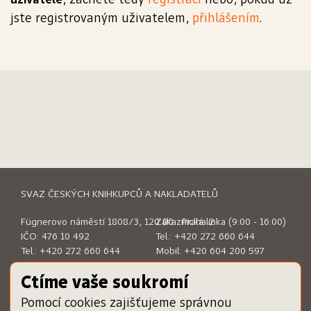
jste registrovaným uživatelem,
přihlášením
.
SVAZ ČESKÝCH KNIHKUPCŮ A NAKLADATELŮ
Fügnerovo náměstí 1808/3, 120 00 Praha 2
Zákaznická linka (9:00 - 16:00)
IČO: 476 10 492
Tel.:
+420 272 660 644
Tel.:
+420 272 660 644
Mobil:
+420 604 200 597
E-mail:
sckn@sckn.cz
E-mail:
info@dameknihu.cz
Ctíme vaše soukromí
Pomocí cookies zajišťujeme správnou
MENU
ODKAZY