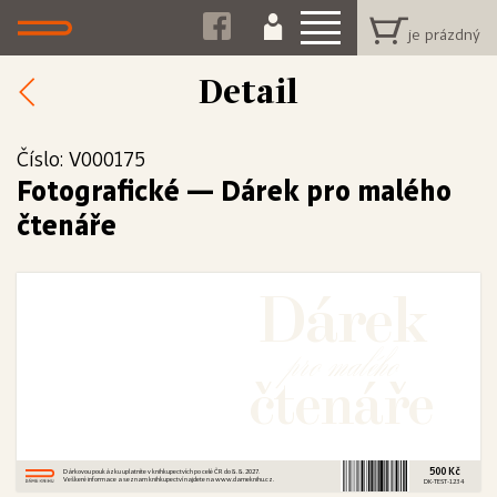
Detail
Číslo: V000175
Fotografické
—
Dárek pro malého
čtenáře
pro malého
500 Kč
Dárkovou poukázku uplatníte v knihkupectvích po celé ČR do 8. 8. 2027.
Veškeré informace a seznam knihkupectví najdete na www.dameknihu.cz.
DK-TEST-1234