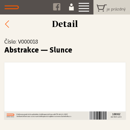
Detail
Číslo: V000018
Abstrakce
—
Slunce
100 Kč
Dárkovou poukázku uplatníte v knihkupectvích po celé ČR do 8. 8. 2027.
Veškeré informace a seznam knihkupectví najdete na www.dameknihu.cz.
DK-TEST-1234