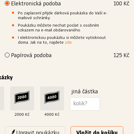
Elektronická podoba
100 Kč
Po zaplacení přijde dárková poukázka do Vaší e-
mailové schránky.
Poukázku můžete nechat poslat s osobním
vzkazem na e-mail obdarovaného.
I elektronickou poukázku si můžete vytisknout
doma. Jak na to, najdete
zde
.
Papírová podoba
125 Kč
Přejete si poukázku povýšit na elegantní dárek? Vytiskneme
Vám ji na kvalitní papír a dárkově zabalíme. Doručit ji můžeme
buď Vám nebo rovnou obdarovanému.
kázky
Výroba
Papír
Bílý, křídový, matný
250 g/m²
jiná částka
2000 Kč
4000 Kč
Upravit poukázku