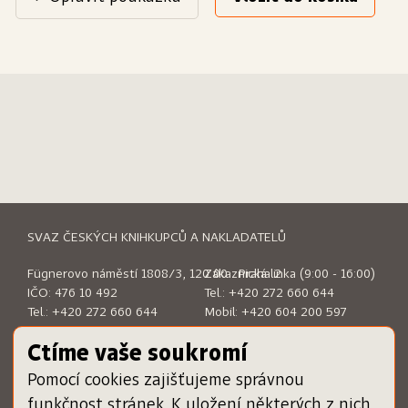
SVAZ ČESKÝCH KNIHKUPCŮ A NAKLADATELŮ
Fügnerovo náměstí 1808/3, 120 00 Praha 2
Zákaznická linka (9:00 - 16:00)
IČO: 476 10 492
Tel.:
+420 272 660 644
Tel.:
+420 272 660 644
Mobil:
+420 604 200 597
E-mail:
sckn@sckn.cz
E-mail:
info@dameknihu.cz
Ctíme vaše soukromí
Pomocí cookies zajišťujeme správnou
MENU
ODKAZY
funkčnost stránek. K uložení některých z nich