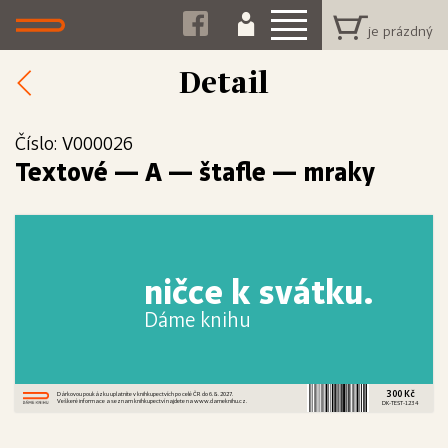
Detail
Číslo: V000026
Textové
—
A — štafle — mraky
ničce k svátku.
Dáme knihu
300 Kč
Dárkovou poukázku uplatníte v knihkupectvích po celé ČR do 6. 8. 2027.
Veškeré informace a seznam knihkupectví najdete na www.dameknihu.cz.
DK-TEST-1234