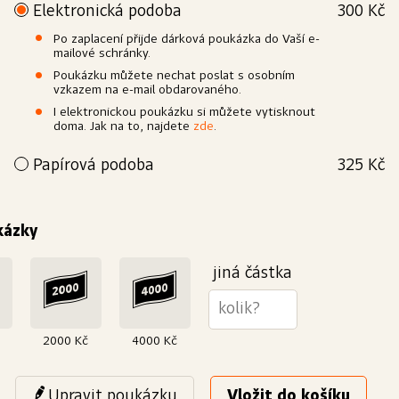
Elektronická podoba
300 Kč
Po zaplacení přijde dárková poukázka do Vaší e-
mailové schránky.
Poukázku můžete nechat poslat s osobním
vzkazem na e-mail obdarovaného.
I elektronickou poukázku si můžete vytisknout
doma. Jak na to, najdete
zde
.
Papírová podoba
325 Kč
Přejete si poukázku povýšit na elegantní dárek? Vytiskneme
Vám ji na kvalitní papír a dárkově zabalíme. Doručit ji můžeme
buď Vám nebo rovnou obdarovanému.
kázky
Výroba
Papír
Bílý, křídový, matný
250 g/m²
jiná částka
2000 Kč
4000 Kč
Upravit poukázku