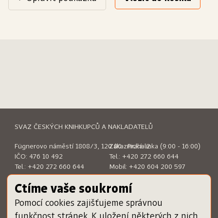
SVAZ ČESKÝCH KNIHKUPCŮ A NAKLADATELŮ
Fügnerovo náměstí 1808/3, 120 00 Praha 2
Zákaznická linka (9:00 - 16:00)
IČO: 476 10 492
Tel.:
+420 272 660 644
Tel.:
+420 272 660 644
Mobil:
+420 604 200 597
E-mail:
sckn@sckn.cz
E-mail:
info@dameknihu.cz
Ctíme vaše soukromí
Pomocí cookies zajišťujeme správnou
MENU
ODKAZY
funkčnost stránek. K uložení některých z nich