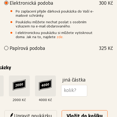
Elektronická podoba
300 Kč
Po zaplacení přijde dárková poukázka do Vaší e-
mailové schránky.
Poukázku můžete nechat poslat s osobním
vzkazem na e-mail obdarovaného.
I elektronickou poukázku si můžete vytisknout
doma. Jak na to, najdete
zde
.
Papírová podoba
325 Kč
Přejete si poukázku povýšit na elegantní dárek? Vytiskneme
Vám ji na kvalitní papír a dárkově zabalíme. Doručit ji můžeme
buď Vám nebo rovnou obdarovanému.
kázky
Výroba
Papír
Bílý, křídový, matný
250 g/m²
jiná částka
2000 Kč
4000 Kč
Upravit poukázku