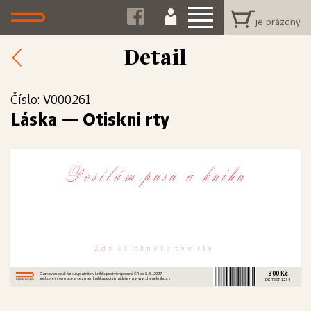
Detail
Číslo: V000261
Láska
—
Otiskni rty
P o s í l á m   p u s u   a   k n i h u
Z  d  e    o  t  i  s  k  n  ě  t  e    s  v  é    r  t  y
300 Kč
Dárkovou poukázku uplatníte v knihkupectvích po celé ČR do 8. 8. 2027.
Veškeré informace a seznam knihkupectví najdete na www.dameknihu.cz.
DK-TEST-1234