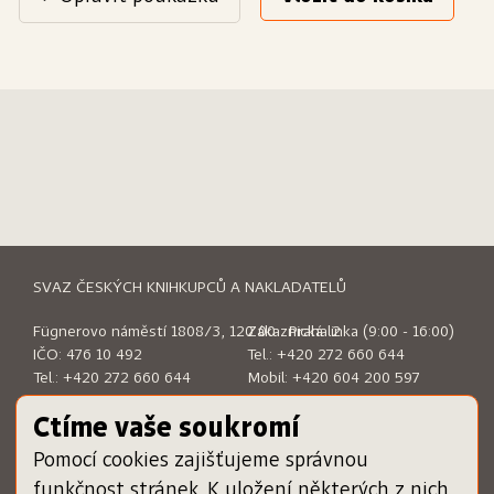
SVAZ ČESKÝCH KNIHKUPCŮ A NAKLADATELŮ
Fügnerovo náměstí 1808/3, 120 00 Praha 2
Zákaznická linka (9:00 - 16:00)
IČO: 476 10 492
Tel.:
+420 272 660 644
Tel.:
+420 272 660 644
Mobil:
+420 604 200 597
E-mail:
sckn@sckn.cz
E-mail:
info@dameknihu.cz
Ctíme vaše soukromí
Pomocí cookies zajišťujeme správnou
MENU
ODKAZY
funkčnost stránek. K uložení některých z nich