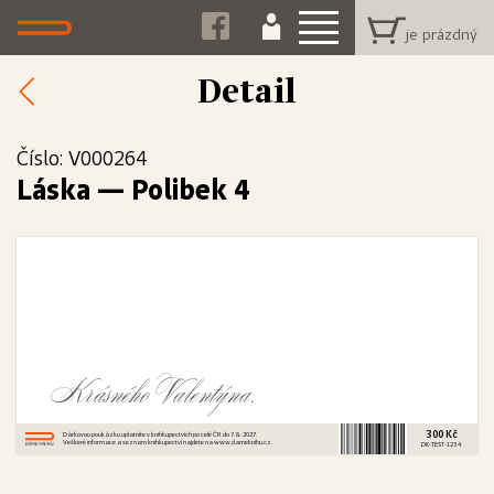
Detail
Číslo: V000264
Láska
—
Polibek 4
Krásného Valentýna.
300 Kč
Dárkovou poukázku uplatníte v knihkupectvích po celé ČR do 7. 8. 2027.
Veškeré informace a seznam knihkupectví najdete na www.dameknihu.cz.
DK-TEST-1234