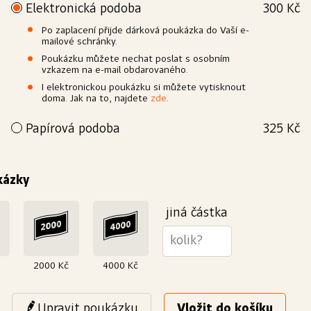
Elektronická podoba
300 Kč
Po zaplacení přijde dárková poukázka do Vaší e-
mailové schránky.
Poukázku můžete nechat poslat s osobním
vzkazem na e-mail obdarovaného.
I elektronickou poukázku si můžete vytisknout
doma. Jak na to, najdete
zde
.
Papírová podoba
325 Kč
Přejete si poukázku povýšit na elegantní dárek? Vytiskneme
Vám ji na kvalitní papír a dárkově zabalíme. Doručit ji můžeme
buď Vám nebo rovnou obdarovanému.
kázky
Výroba
Papír
Bílý, křídový, matný
250 g/m²
jiná částka
2000 Kč
4000 Kč
Upravit poukázku