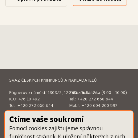
SVAZ ČESKÝCH KNIHKUPCŮ A NAKLADATELŮ
Fügnerovo náměstí 1808/3, 120 00 Praha 2
Zákaznická linka (9:00 - 16:00)
IČO: 476 10 492
Tel.:
+420 272 660 644
Tel.:
+420 272 660 644
Mobil:
+420 604 200 597
E-mail:
sckn@sckn.cz
E-mail:
info@dameknihu.cz
Ctíme vaše soukromí
Pomocí cookies zajišťujeme správnou
MENU
ODKAZY
funkčnost stránek. K uložení některých z nich