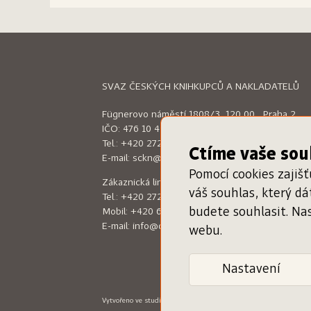
SVAZ ČESKÝCH KNIHKUPCŮ A NAKLADATELŮ
Fügnerovo náměstí 1808/3, 120 00 Praha 2
IČO: 476 10 492
Tel.:
+420 272 660 644
Ctíme vaše so
E-mail:
sckn@sckn.cz
Pomocí cookies zajiš
Zákaznická linka (9:00 - 16:00)
váš souhlas, který d
Tel.:
+420 272 660 644
budete souhlasit. Na
Mobil:
+420 604 200 597
E-mail:
info@dameknihu.cz
webu.
Nastavení
Vytvořeno ve studiu
Klikyhaky
–
Design: Jan Augusta
Programin