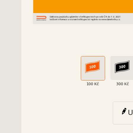
Dárkovou poukázku uplatníte v knihkupectvích po celé ČR do 7. 8. 2027.
Veškeré informace a seznam knihkupectví najdete na www.dameknihu.cz.
100 Kč
300 Kč
U