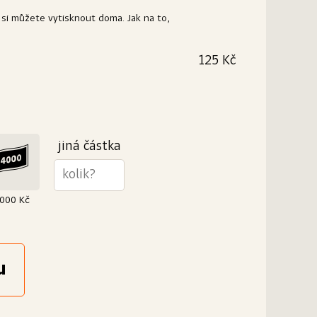
 si můžete vytisknout doma. Jak na to,
125 Kč
na elegantní dárek? Vytiskneme Vám ji na kvalitní
oručit ji můžeme buď Vám nebo rovnou
0 g/m²
jiná částka
000 Kč