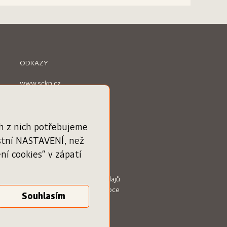
ODKAZY
www.sckn.cz
www.svetknihy.cz
www.knihatislusi.cz
www.nejlepsiknihydetem.cz
www.cenajirihoortena.cz
ch z nich potřebujeme
www.ceskeknihy.cz
astní NASTAVENÍ, než
časopis Knižní novinky
í cookies“ v zápatí
Obchodní podmínky
Zásady ochrany osobních údajů
Podmínky služby pro knihkupce
Vaše nastavení cookies