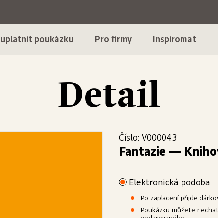
 uplatnit poukázku
Pro firmy
Inspiromat
Detail
Číslo: V000043
Fantazie
—
Kniho
Elektronická podoba
Po zaplacení přijde dárk
Poukázku můžete nechat 