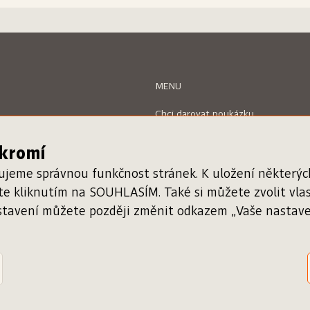
MENU
Chci darovat poukázku
Uplatnit poukázku
Inspiromat
ukromí
O projektu
Nápověda
ťujeme správnou funkčnost stránek. K uložení některý
Kontakty
áte kliknutím na SOUHLASÍM. Také si můžete zvolit vl
stavení můžete později změnit odkazem „Vaše nastaven
Registrace knihkupce
Ověření poukázky
g: David Podhůrský