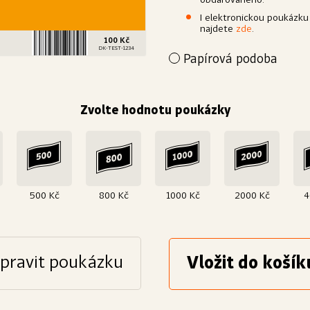
obdarovaného.
I elektronickou poukázku
najdete
zde
.
100 Kč
DK-TEST-1234
Papírová podoba
Přejete si poukázku povýšit 
papír a dárkově zabalíme. D
obdarovanému.
Zvolte hodnotu poukázky
Výroba
Papír
Bílý, křídový, matný
25
500 Kč
800 Kč
1000 Kč
2000 Kč
4
pravit poukázku