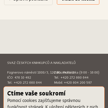
SVAZ ČESKÝCH KNIHKUPCŮ A NAKLADATELŮ
Fügnerovo náměstí 1808/3, 120 00 Praha 2
Zákaznická linka (9:00 - 16:00)
IČO: 476 10 492
Tel.:
+420 272 660 644
Tel.:
+420 272 660 644
Mobil:
+420 604 200 597
E-mail:
sckn@sckn.cz
E-mail:
info@dameknihu.cz
Ctíme vaše soukromí
Pomocí cookies zajišťujeme správnou
MENU
ODKAZY
funkčnost stránek. K uložení některých z nich