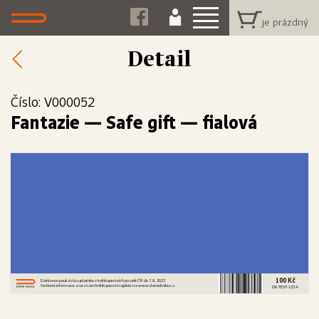
Detail
Číslo: V000052
Fantazie
—
Safe gift — fialová
100 Kč
Dárkovou poukázku uplatníte v knihkupectvích po celé ČR do 7. 8. 2027.
Veškeré informace a seznam knihkupectví najdete na www.dameknihu.cz.
DK-TEST-1234