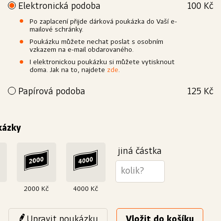
Elektronická podoba
100 Kč
Po zaplacení přijde dárková poukázka do Vaší e-
mailové schránky.
Poukázku můžete nechat poslat s osobním
vzkazem na e-mail obdarovaného.
I elektronickou poukázku si můžete vytisknout
doma. Jak na to, najdete
zde
.
Papírová podoba
125 Kč
Přejete si poukázku povýšit na elegantní dárek? Vytiskneme
Vám ji na kvalitní papír a dárkově zabalíme. Doručit ji můžeme
buď Vám nebo rovnou obdarovanému.
kázky
Výroba
Papír
Bílý, křídový, matný
250 g/m²
jiná částka
2000 Kč
4000 Kč
Upravit poukázku