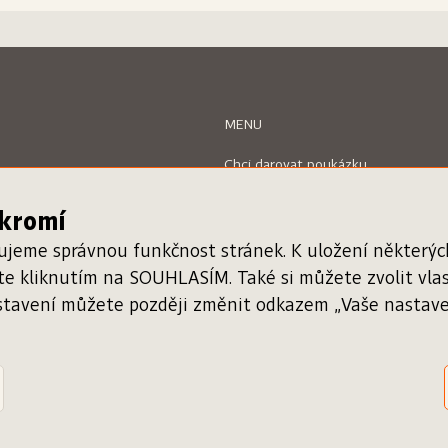
MENU
Chci darovat poukázku
Uplatnit poukázku
Inspiromat
ukromí
O projektu
Nápověda
ťujeme správnou funkčnost stránek. K uložení některý
Kontakty
áte kliknutím na SOUHLASÍM. Také si můžete zvolit vl
stavení můžete později změnit odkazem „Vaše nastaven
Registrace knihkupce
Ověření poukázky
g: David Podhůrský