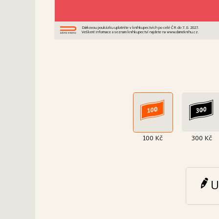
Dárkovou poukázku uplatníte v knihkupectvích po celé ČR do 7. 8. 2027.
Veškeré informace a seznam knihkupectví najdete na www.dameknihu.cz.
100 Kč
300 Kč
U