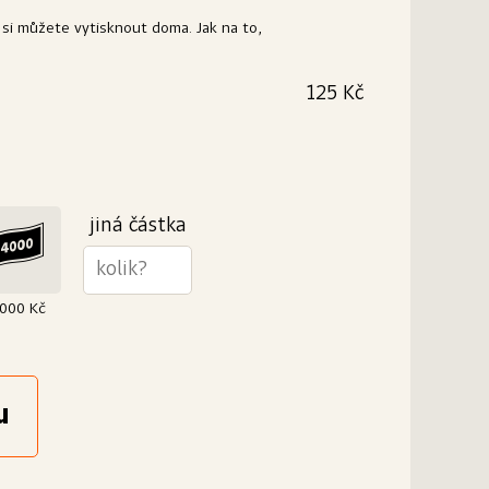
 si můžete vytisknout doma. Jak na to,
125 Kč
na elegantní dárek? Vytiskneme Vám ji na kvalitní
oručit ji můžeme buď Vám nebo rovnou
0 g/m²
jiná částka
000 Kč