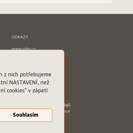
ODKAZY
www.sckn.cz
www.svetknihy.cz
www.knihatislusi.cz
www.nejlepsiknihydetem.cz
www.cenajirihoortena.cz
ch z nich potřebujeme
www.ceskeknihy.cz
astní NASTAVENÍ, než
časopis Knižní novinky
í cookies“ v zápatí
Obchodní podmínky
Zásady ochrany osobních údajů
Podmínky služby pro knihkupce
Vaše nastavení cookies