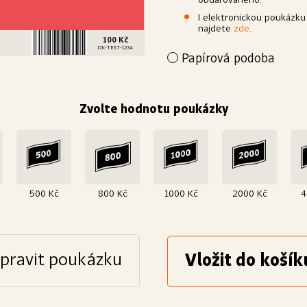
obdarovaného.
I elektronickou poukázku
najdete
zde
.
100 Kč
DK-TEST-1234
Papírová podoba
Přejete si poukázku povýšit 
papír a dárkově zabalíme. D
obdarovanému.
Zvolte hodnotu poukázky
Výroba
Papír
Bílý, křídový, matný
25
500 Kč
800 Kč
1000 Kč
2000 Kč
4
pravit poukázku