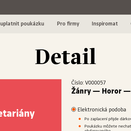
 uplatnit poukázku
Pro firmy
Inspiromat
Detail
Číslo: V000057
Žánry
—
Horor — 
Elektronická podoba
etariány
Po zaplacení přijde dárk
Poukázku můžete nechat 