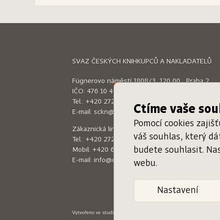
SVAZ ČESKÝCH KNIHKUPCŮ A NAKLADATELŮ
Fügnerovo náměstí 1808/3, 120 00 Praha 2
IČO: 476 10 492
Tel.:
+420 272 660 644
Ctíme vaše so
E-mail:
sckn@sckn.cz
Pomocí cookies zajiš
Zákaznická linka (9:00 - 16:00)
váš souhlas, který d
Tel.:
+420 272 660 644
budete souhlasit. Na
Mobil:
+420 604 200 597
E-mail:
info@dameknihu.cz
webu.
Nastavení
Vytvořeno ve studiu
Klikyhaky
–
Design: Jan Augusta
Programin