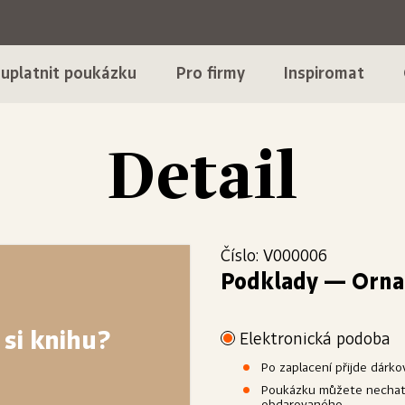
 uplatnit poukázku
Pro firmy
Inspiromat
Detail
Číslo: V000006
Podklady
—
Orna
 si knihu?
Elektronická podoba
Po zaplacení přijde dárk
Poukázku můžete nechat 