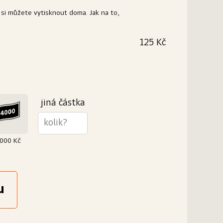
 si můžete vytisknout doma. Jak na to,
125 Kč
na elegantní dárek? Vytiskneme Vám ji na kvalitní
oručit ji můžeme buď Vám nebo rovnou
0 g/m²
jiná částka
000 Kč