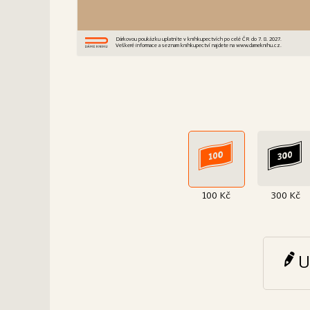
Dárkovou poukázku uplatníte v knihkupectvích po celé ČR do 7. 8. 2027.
Veškeré informace a seznam knihkupectví najdete na www.dameknihu.cz.
100 Kč
300 Kč
U