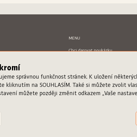
MENU
Chci darovat poukázku
Uplatnit poukázku
Inspiromat
ukromí
O projektu
Nápověda
ťujeme správnou funkčnost stránek. K uložení některý
Kontakty
áte kliknutím na SOUHLASÍM. Také si můžete zvolit vl
stavení můžete později změnit odkazem „Vaše nastaven
Registrace knihkupce
Ověření poukázky
g: David Podhůrský