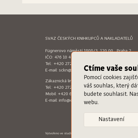
SVAZ ČESKÝCH KNIHKUPCŮ A NAKLADATELŮ
Fügnerovo náměstí 1808/3, 120 00 Praha 2
IČO: 476 10 492
Tel.:
+420 272 660 644
Ctíme vaše so
E-mail:
sckn@sckn.cz
Pomocí cookies zajiš
Zákaznická linka (9:00 - 16:00)
váš souhlas, který d
Tel.:
+420 272 660 644
budete souhlasit. Na
Mobil:
+420 604 200 597
E-mail:
info@dameknihu.cz
webu.
Nastavení
Vytvořeno ve studiu
Klikyhaky
–
Design: Jan Augusta
Programin