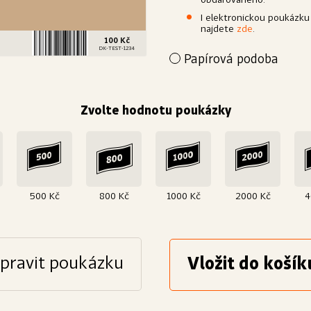
obdarovaného.
I elektronickou poukázku
najdete
zde
.
100 Kč
DK-TEST-1234
Papírová podoba
Přejete si poukázku povýšit 
papír a dárkově zabalíme. D
obdarovanému.
Zvolte hodnotu poukázky
Výroba
Papír
Bílý, křídový, matný
25
500 Kč
800 Kč
1000 Kč
2000 Kč
4
pravit poukázku