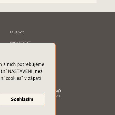
ODKAZY
www.sckn.cz
www.svetknihy.cz
www.knihatislusi.cz
www.nejlepsiknihydetem.cz
www.cenajirihoortena.cz
ch z nich potřebujeme
www.ceskeknihy.cz
astní NASTAVENÍ, než
časopis Knižní novinky
í cookies“ v zápatí
Obchodní podmínky
Zásady ochrany osobních údajů
Podmínky služby pro knihkupce
Vaše nastavení cookies