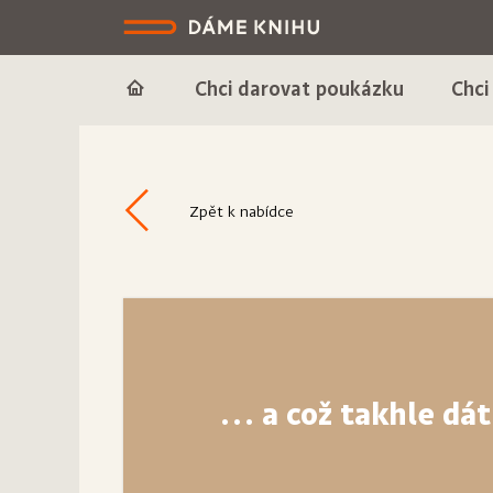
Chci darovat poukázku
Chci
Zpět k nabídce
... a což takhle dát