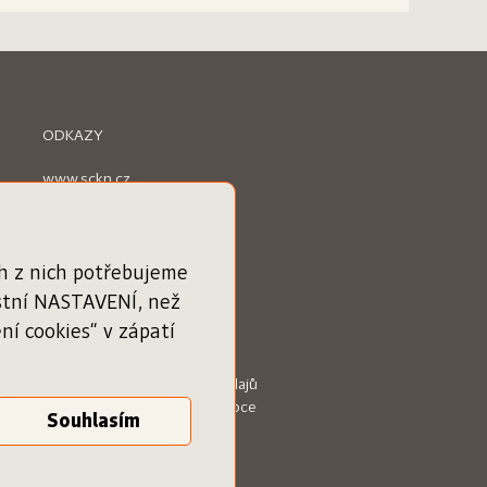
ODKAZY
www.sckn.cz
www.svetknihy.cz
www.knihatislusi.cz
www.nejlepsiknihydetem.cz
www.cenajirihoortena.cz
ch z nich potřebujeme
www.ceskeknihy.cz
astní NASTAVENÍ, než
časopis Knižní novinky
í cookies“ v zápatí
Obchodní podmínky
Zásady ochrany osobních údajů
Podmínky služby pro knihkupce
Vaše nastavení cookies