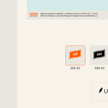
Dárkovou poukázku uplatníte v knihkupectvích po celé ČR do 7. 8. 2027.
Veškeré informace a seznam knihkupectví najdete na www.dameknihu.cz.
100 Kč
300 Kč
U