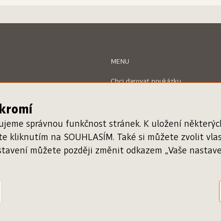
MENU
Chci darovat poukázku
Uplatnit poukázku
Inspiromat
ukromí
O projektu
Nápověda
ťujeme správnou funkčnost stránek. K uložení některý
Kontakty
áte kliknutím na SOUHLASÍM. Také si můžete zvolit vl
stavení můžete později změnit odkazem „Vaše nastaven
Registrace knihkupce
Ověření poukázky
g: David Podhůrský