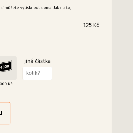
 si můžete vytisknout doma. Jak na to,
125 Kč
na elegantní dárek? Vytiskneme Vám ji na kvalitní
oručit ji můžeme buď Vám nebo rovnou
0 g/m²
jiná částka
000 Kč