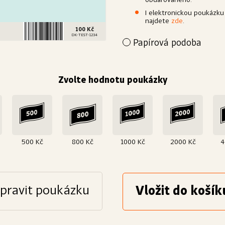
obdarovaného.
I elektronickou poukázku
najdete
zde
.
100 Kč
DK-TEST-1234
Papírová podoba
Přejete si poukázku povýšit 
papír a dárkově zabalíme. D
obdarovanému.
Zvolte hodnotu poukázky
Výroba
Papír
Bílý, křídový, matný
25
500 Kč
800 Kč
1000 Kč
2000 Kč
4
pravit poukázku