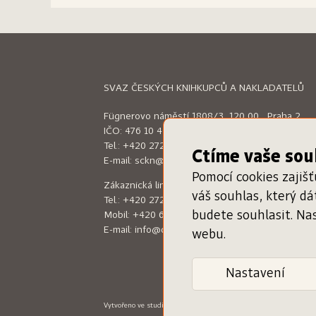
SVAZ ČESKÝCH KNIHKUPCŮ A NAKLADATELŮ
Fügnerovo náměstí 1808/3, 120 00 Praha 2
IČO: 476 10 492
Tel.:
+420 272 660 644
Ctíme vaše so
E-mail:
sckn@sckn.cz
Pomocí cookies zajiš
Zákaznická linka (9:00 - 16:00)
váš souhlas, který d
Tel.:
+420 272 660 644
budete souhlasit. Na
Mobil:
+420 604 200 597
E-mail:
info@dameknihu.cz
webu.
Nastavení
Vytvořeno ve studiu
Klikyhaky
–
Design: Jan Augusta
Programin